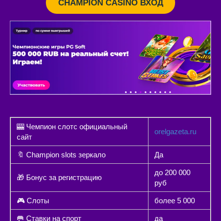
CHAMPION CASINO ВХОД
🎰 Чемпион слотс официальный
orelgazeta.ru
сайт
🔖 Champion slots зеркало
Да
до 200 000
🎁 Бонус за регистрацию
руб
🎮 Слоты
более 5 000
🥅 Ставки на спорт
да