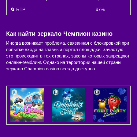
🔄 RTP
97%
Как найти зеркало Чемпион казино
Иногда возникает проблема, связанная с блокировкой при
попытке входа на главный портал площадки. Зачастую
это происходит в тех странах, законы которых запрещают
онлайн-гемблинг. Однако на территории нашей страны
зеркало Champion casino всегда доступно.