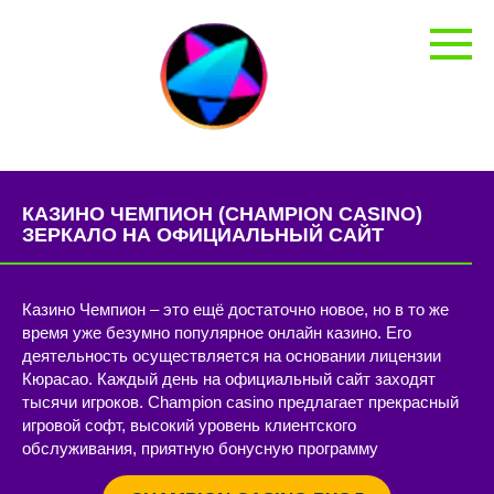
Перейти
к
контенту
КАЗИНО ЧЕМПИОН (CHAMPION CASINO)
ЗЕРКАЛО НА ОФИЦИАЛЬНЫЙ САЙТ
Казино Чемпион – это ещё достаточно новое, но в то же
время уже безумно популярное онлайн казино. Его
деятельность осуществляется на основании лицензии
Кюрасао. Каждый день на официальный сайт заходят
тысячи игроков. Champion casino предлагает прекрасный
игровой софт, высокий уровень клиентского
обслуживания, приятную бонусную программу